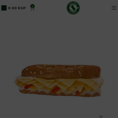
0
0.00
EGP
Click to enlarge