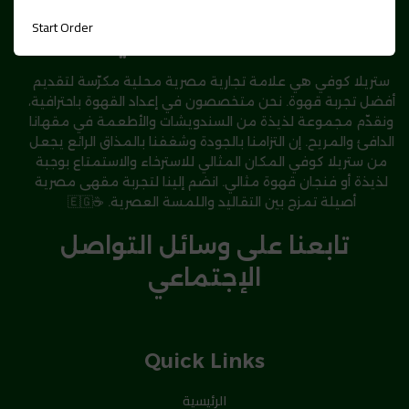
Start Order
عن ستريلا كوفي
ستريلا كوفي هي علامة تجارية مصرية محلية مكرّسة لتقديم
أفضل تجربة قهوة. نحن متخصصون في إعداد القهوة باحترافية،
ونقدّم مجموعة لذيذة من السندويشات والأطعمة في مقهانا
الدافئ والمريح. إن التزامنا بالجودة وشغفنا بالمذاق الرائع يجعل
من ستريلا كوفي المكان المثالي للاسترخاء والاستمتاع بوجبة
لذيذة أو فنجان قهوة مثالي. انضم إلينا لتجربة مقهى مصرية
أصيلة تمزج بين التقاليد واللمسة العصرية. ☕🇪🇬
تابعنا على وسائل التواصل
الإجتماعي
Quick Links
الرئيسية