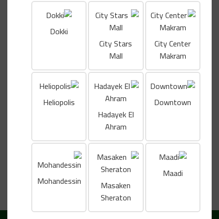
الوصف
الوصف
Dokki
مكس من الجبن، إيمنتال، شيدر، موتزاريلا، مع طماطم مجففه في تجربة
City Stars
City Center
تستحق التجربة
Mall
Makram
Shipping & Delivery
Heliopolis
Downtown
Hadayek El
منتجات ذات صلة
Ahram
تركي مدخن مع إمنتال
تونة باجيت أسمر
دجاج 
Maadi
سندويتشات
سندويتشات
سندو
Mohandessin
Masaken
EGP
EGP
EGP
Sheraton