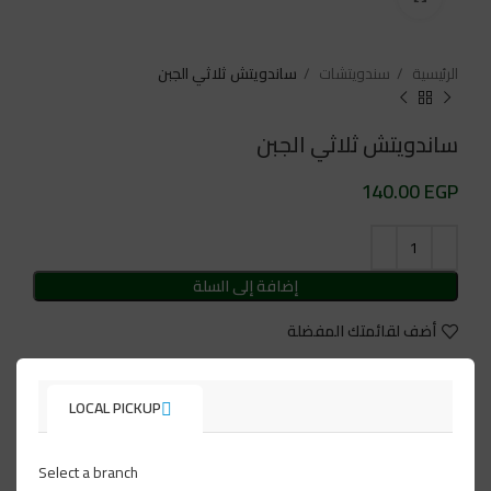
الرئيسية
سندويتشات
ساندويتش ثلاثي الجبن
ساندويتش ثلاثي الجبن
EGP
إضافة إلى السلة
أضف لقائمتك المفضلة
التصنيف:
سندويتشات
LOCAL PICKUP
تابعنا على:
Select a branch