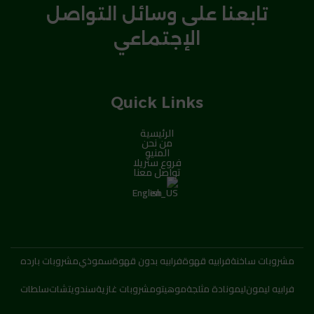
تابعنا على وسائل التواصل
الإجتماعي
Quick Links
الرئيسية
من نحن
المنيو
فروع ستريلا
تواصل معنا
English
مشروبات ساخنة
فرابيه قهوة
فرابيه بدون قهوة
سموذي
مشروبات بارده
فرابيه ليمون
ليمونادة مثلجة
موهيتو
مشروبات غازية
سندويتشات
سلطات