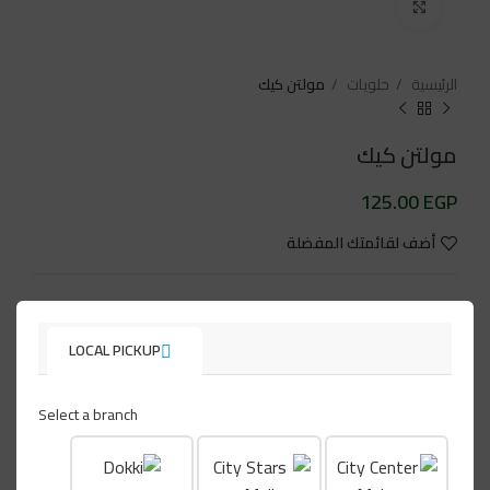
Click to enlarge
الرئيسية
حلويات
مولتن كيك
مولتن كيك
125.00 EGP
أضف لقائمتك المفضلة
التصنيف:
حلويات
تابعنا على:
LOCAL PICKUP
Select a branch
منتجات ذات صلة