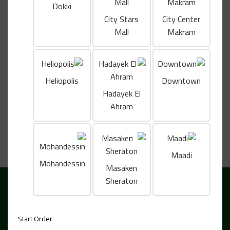
Dokki
City Stars
City Center
Mall
Makram
Heliopolis
Downtown
Hadayek El
برونيز
تشيز كيك
تشيز 
Ahram
حلويات
حلويات
حلوي
EGP
EGP
EGP
Maadi
Mohandessin
Masaken
Sheraton
عن ستريلا كوفي
Start Order
ستريلا كوفي هي علامة تجارية مصرية محلية مكرّسة لتقديم