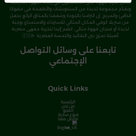
أفضل تجربة قهوة. نحن متخصصون في إعداد القهوة باحترافية،
ونقدّم مجموعة لذيذة من السندويشات والأطعمة في مقهانا
الدافئ والمريح. إن التزامنا بالجودة وشغفنا بالمذاق الرائع يجعل
من ستريلا كوفي المكان المثالي للاسترخاء والاستمتاع بوجبة
لذيذة أو فنجان قهوة مثالي. انضم إلينا لتجربة مقهى مصرية
أصيلة تمزج بين التقاليد واللمسة العصرية. ☕🇪🇬
تابعنا على وسائل التواصل
الإجتماعي
Quick Links
الرئيسية
من نحن
المنيو
فروع ستريلا
تواصل معنا
English