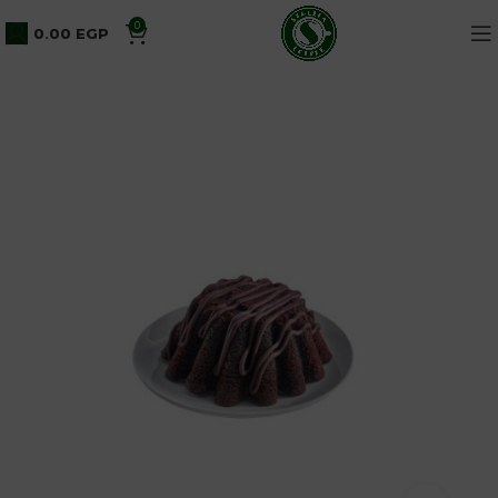
0
0.00
EGP