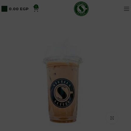
0
0.00
EGP
Click to enlarge