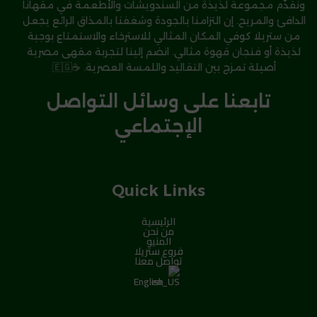
ونقدّم مجموعة لذيذة من السندويشات والأطعمة في مقهانا
الدافئ والمريح. إن التزامنا بالجودة وشغفنا بالمذاق الرائع يجعل
من ستريلا كوفي المكان المثالي للاسترخاء والاستمتاع بوجبة
لذيذة أو فنجان قهوة مثالي. انضم إلينا لتجربة مقهى مصرية
أصيلة تمزج بين التقاليد واللمسة العصرية. ☕🇪🇬
تابعنا على وسائل التواصل
الإجتماعي
Quick Links
الرئيسية
من نحن
المنيو
فروع ستريلا
تواصل معنا
English