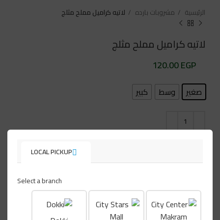
الرئيسية
مشروبات بارده
لاتيه كراميل مملح مثلج
لاتيه كراميل مملح مثلج
EGP
صغير
وسط
كبير
إضافة إلى السلة
LOCAL PICKUP
أضف لقائمتك المفضلة
Select a branch
التصنيف:
مشروبات بارده
تابعنا على: