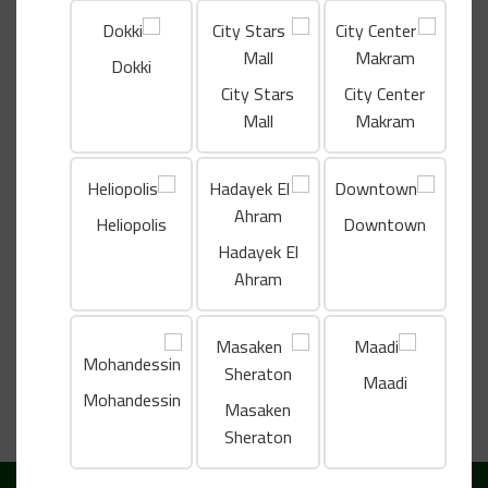
الوصف
الوصف
Dokki
City Stars
City Center
كوكيز كلاسيكي مع رقائق الشوكولاتة.
Mall
Makram
Shipping & Delivery
Heliopolis
Downtown
Hadayek El
منتجات ذات صلة
Ahram
كرواسون
كرواسون جبنة
مافن
Maadi
مخبوزات ومافن
مخبوزات ومافن
مخبو
Mohandessin
Masaken
EGP
EGP
EGP
Sheraton