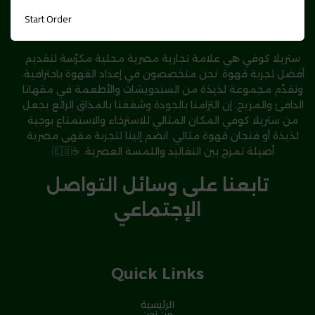
Start Order
عن ستريلا كوفي
ستريلا كوفي هي علامة تجارية مصرية محلية مكرّسة لتقديم
أفضل تجربة قهوة. نحن متخصصون في إعداد القهوة باحترافية،
ونقدّم مجموعة لذيذة من السندويشات والأطعمة في مقهانا
الدافئ والمريح. إن التزامنا بالجودة وشغفنا بالمذاق الرائع يجعل
من ستريلا كوفي المكان المثالي للاسترخاء والاستمتاع بوجبة
لذيذة أو فنجان قهوة مثالي. انضم إلينا لتجربة مقهى مصرية
أصيلة تمزج بين التقاليد واللمسة العصرية. ☕🇪🇬
تابعنا على وسائل التواصل
الإجتماعي
Quick Links
الرئيسية
من نحن