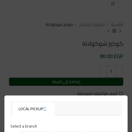
Click to enlarge
الرئيسية
مخبوزات ومافن
كوكيز شوكولاتة
كوكيز شوكولاتة
EGP
إضافة إلى السلة
أضف لقائمتك المفضلة
LOCAL PICKUP
التصنيف:
مخبوزات ومافن
تابعنا على:
Select a branch