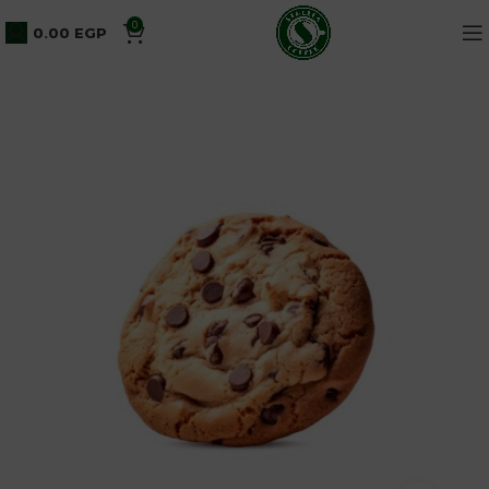
0
0.00
EGP